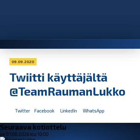
09.09.2020
Twiitti käyttäjältä
@TeamRaumanLukko
Twitter
Facebook
LinkedIn
WhatsApp
Seuraava kotiottelu
pe 07.08.2026 klo 10:00