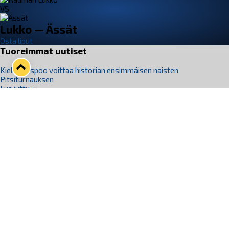
VS
Lukko — Ässät
Osta liput
Tuoreimmat uutiset
Kiekko-Espoo voittaa historian ensimmäisen naisten
Pitsiturnauksen
Lue juttu »
Pitsiturnauksen päiväliput on loppuunmyyty – Pitsitunnelmaan
pääset myös Marina Vistan terassilla
Lue juttu »
Lukko ja pirkanmaalainen vaatevalmistaja Nousu yhteistyöhön
Lue juttu »
Aapo Vanninen Nuorten Leijonien mukana
Lue juttu »
Rauman Lukko Oy on ostanut Marina Vista Oy:n liiketoiminnan
Raumalta
Lue juttu »