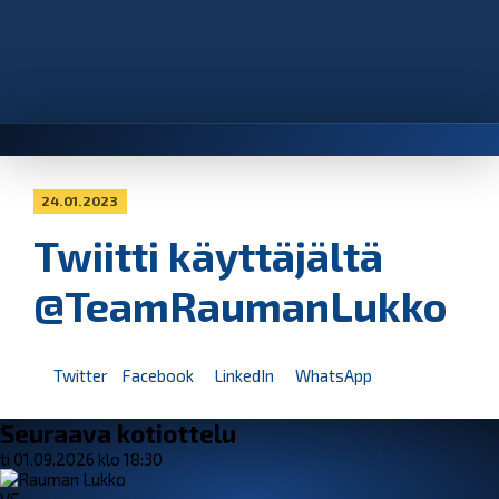
24.01.2023
Twiitti käyttäjältä
@TeamRaumanLukko
Twitter
Facebook
LinkedIn
WhatsApp
Seuraava kotiottelu
ti 01.09.2026 klo 18:30