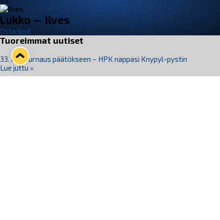
VS
Lukko — Ilves
Osta liput
Tuoreimmat uutiset
33. Pitsiturnaus päätökseen – HPK nappasi Knypyl-pystin
Lue juttu »
Otteluliput juhlakaudelle 26–27 nyt myynnissä!
Lue juttu »
Kiekko-Espoo voittaa historian ensimmäisen naisten
Pitsiturnauksen
Lue juttu »
Pitsiturnauksen päiväliput on loppuunmyyty – Pitsitunnelmaan
pääset myös Marina Vistan terassilla
Lue juttu »
Lukko ja pirkanmaalainen vaatevalmistaja Nousu yhteistyöhön
Lue juttu »
Seuraa Lukkoa somessa