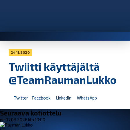
24.11.2020
Twiitti käyttäjältä
@TeamRaumanLukko
Twitter
Facebook
LinkedIn
WhatsApp
Seuraava kotiottelu
pe 07.08.2026 klo 10:00