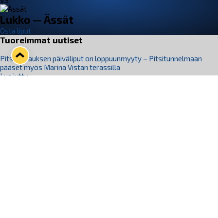
VS
Lukko — Ässät
Osta liput
Tuoreimmat uutiset
Pitsiturnauksen päiväliput on loppuunmyyty – Pitsitunnelmaan
pääset myös Marina Vistan terassilla
Lue juttu »
Lukko ja pirkanmaalainen vaatevalmistaja Nousu yhteistyöhön
Lue juttu »
Aapo Vanninen Nuorten Leijonien mukana
Lue juttu »
Rauman Lukko Oy on ostanut Marina Vista Oy:n liiketoiminnan
Raumalta
Lue juttu »
Varausviikonloppu oli kiireinen Jakub Florisille
Lue juttu »
Seuraa Lukkoa somessa