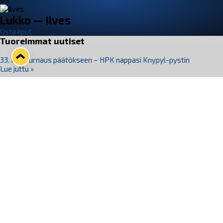
VS
Lukko — Ilves
Osta liput
Tuoreimmat uutiset
33. Pitsiturnaus päätökseen – HPK nappasi Knypyl-pystin
Lue juttu »
Otteluliput juhlakaudelle 26–27 nyt myynnissä!
Lue juttu »
Kiekko-Espoo voittaa historian ensimmäisen naisten
Pitsiturnauksen
Lue juttu »
Pitsiturnauksen päiväliput on loppuunmyyty – Pitsitunnelmaan
pääset myös Marina Vistan terassilla
Lue juttu »
Lukko ja pirkanmaalainen vaatevalmistaja Nousu yhteistyöhön
Lue juttu »
Seuraa Lukkoa somessa