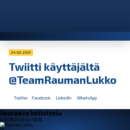
24.02.2021
Twiitti käyttäjältä
@TeamRaumanLukko
Twitter
Facebook
LinkedIn
WhatsApp
Seuraava kotiottelu
ti 01.09.2026 klo 18:30