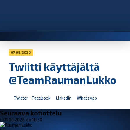
07.08.2020
Twiitti käyttäjältä
@TeamRaumanLukko
Twitter
Facebook
LinkedIn
WhatsApp
Seuraava kotiottelu
ti 01.09.2026 klo 18:30