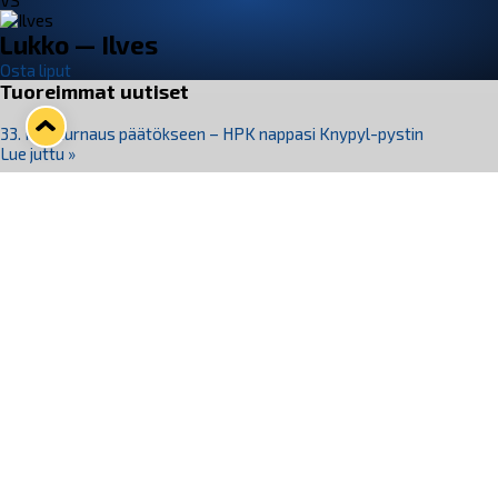
VS
Lukko — Ilves
Osta liput
Tuoreimmat uutiset
33. Pitsiturnaus päätökseen – HPK nappasi Knypyl-pystin
Lue juttu »
Otteluliput juhlakaudelle 26–27 nyt myynnissä!
Lue juttu »
Kiekko-Espoo voittaa historian ensimmäisen naisten
Pitsiturnauksen
Lue juttu »
Pitsiturnauksen päiväliput on loppuunmyyty – Pitsitunnelmaan
pääset myös Marina Vistan terassilla
Lue juttu »
Lukko ja pirkanmaalainen vaatevalmistaja Nousu yhteistyöhön
Lue juttu »
Seuraa Lukkoa somessa