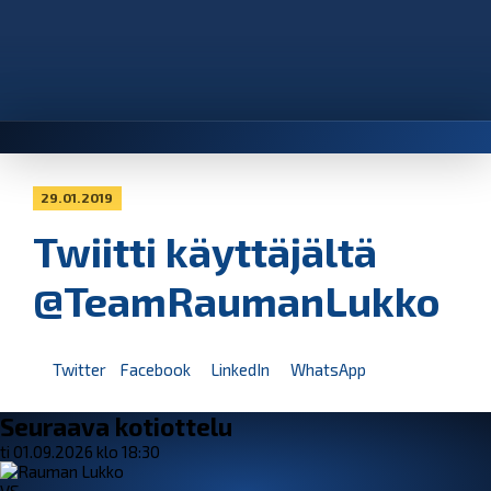
29.01.2019
Twiitti käyttäjältä
@TeamRaumanLukko
Twitter
Facebook
LinkedIn
WhatsApp
Seuraava kotiottelu
ti 01.09.2026 klo 18:30