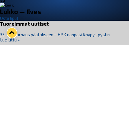
VS
Lukko — Ilves
Osta liput
Tuoreimmat uutiset
33. Pitsiturnaus päätökseen – HPK nappasi Knypyl-pystin
Lue juttu »
Otteluliput juhlakaudelle 26–27 nyt myynnissä!
Lue juttu »
Kiekko-Espoo voittaa historian ensimmäisen naisten
Pitsiturnauksen
Lue juttu »
Pitsiturnauksen päiväliput on loppuunmyyty – Pitsitunnelmaan
pääset myös Marina Vistan terassilla
Lue juttu »
Lukko ja pirkanmaalainen vaatevalmistaja Nousu yhteistyöhön
Lue juttu »
Seuraa Lukkoa somessa