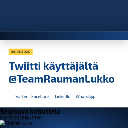
03.01.2020
Twiitti käyttäjältä
@TeamRaumanLukko
Twitter
Facebook
LinkedIn
WhatsApp
Seuraava kotiottelu
ti 01.09.2026 klo 18:30