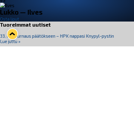
VS
Lukko — Ilves
Osta liput
Tuoreimmat uutiset
33. Pitsiturnaus päätökseen – HPK nappasi Knypyl-pystin
Lue juttu »
Otteluliput juhlakaudelle 26–27 nyt myynnissä!
Lue juttu »
Kiekko-Espoo voittaa historian ensimmäisen naisten
Pitsiturnauksen
Lue juttu »
Pitsiturnauksen päiväliput on loppuunmyyty – Pitsitunnelmaan
pääset myös Marina Vistan terassilla
Lue juttu »
Lukko ja pirkanmaalainen vaatevalmistaja Nousu yhteistyöhön
Lue juttu »
Seuraa Lukkoa somessa