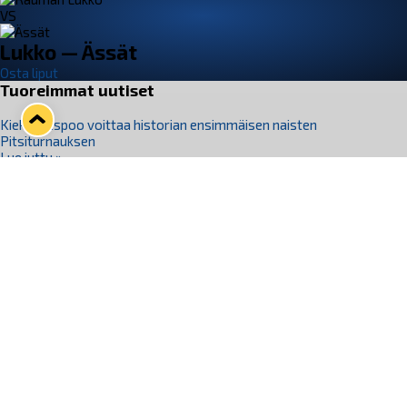
VS
Lukko — Ässät
Osta liput
Tuoreimmat uutiset
Kiekko-Espoo voittaa historian ensimmäisen naisten
Pitsiturnauksen
Lue juttu »
Pitsiturnauksen päiväliput on loppuunmyyty – Pitsitunnelmaan
pääset myös Marina Vistan terassilla
Lue juttu »
Lukko ja pirkanmaalainen vaatevalmistaja Nousu yhteistyöhön
Lue juttu »
Aapo Vanninen Nuorten Leijonien mukana
Lue juttu »
Rauman Lukko Oy on ostanut Marina Vista Oy:n liiketoiminnan
Raumalta
Lue juttu »