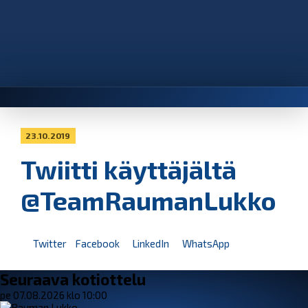
23.10.2019
Twiitti käyttäjältä
@TeamRaumanLukko
Twitter
Facebook
LinkedIn
WhatsApp
Seuraava kotiottelu
pe 07.08.2026 klo 10:00