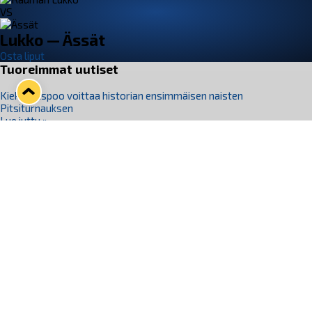
VS
Lukko — Ässät
Osta liput
Tuoreimmat uutiset
Kiekko-Espoo voittaa historian ensimmäisen naisten
Pitsiturnauksen
Lue juttu »
Pitsiturnauksen päiväliput on loppuunmyyty – Pitsitunnelmaan
pääset myös Marina Vistan terassilla
Lue juttu »
Lukko ja pirkanmaalainen vaatevalmistaja Nousu yhteistyöhön
Lue juttu »
Aapo Vanninen Nuorten Leijonien mukana
Lue juttu »
Rauman Lukko Oy on ostanut Marina Vista Oy:n liiketoiminnan
Raumalta
Lue juttu »