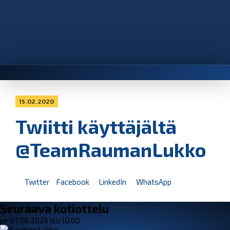
15.02.2020
Twiitti käyttäjältä
@TeamRaumanLukko
Twitter
Facebook
LinkedIn
WhatsApp
Seuraava kotiottelu
pe 07.08.2026 klo 10:00