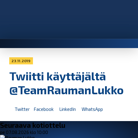
23.11.2019
Twiitti käyttäjältä
@TeamRaumanLukko
Twitter
Facebook
LinkedIn
WhatsApp
Seuraava kotiottelu
pe 07.08.2026 klo 10:00