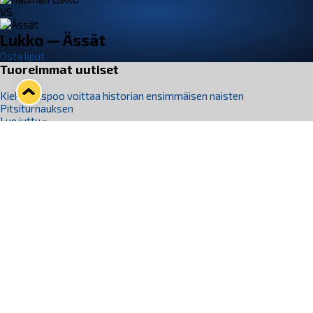
VS
Lukko — Ässät
Osta liput
Tuoreimmat uutiset
Kiekko-Espoo voittaa historian ensimmäisen naisten
Pitsiturnauksen
Lue juttu »
Pitsiturnauksen päiväliput on loppuunmyyty – Pitsitunnelmaan
pääset myös Marina Vistan terassilla
Lue juttu »
Lukko ja pirkanmaalainen vaatevalmistaja Nousu yhteistyöhön
Lue juttu »
Aapo Vanninen Nuorten Leijonien mukana
Lue juttu »
Rauman Lukko Oy on ostanut Marina Vista Oy:n liiketoiminnan
Raumalta
Lue juttu »