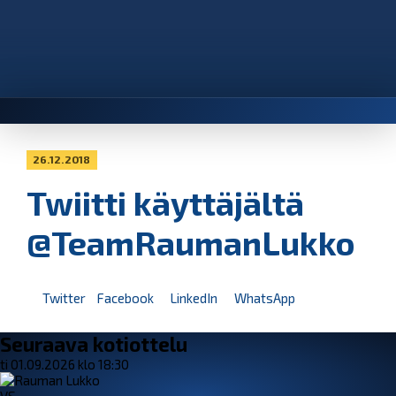
26.12.2018
Twiitti käyttäjältä
@TeamRaumanLukko
Twitter
Facebook
LinkedIn
WhatsApp
Seuraava kotiottelu
ti 01.09.2026 klo 18:30