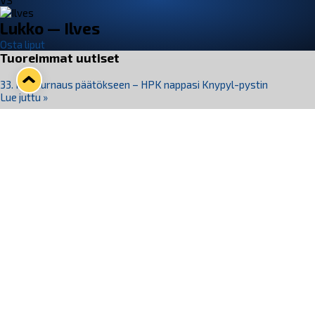
VS
Lukko — Ilves
Osta liput
Tuoreimmat uutiset
33. Pitsiturnaus päätökseen – HPK nappasi Knypyl-pystin
Lue juttu »
Otteluliput juhlakaudelle 26–27 nyt myynnissä!
Lue juttu »
Kiekko-Espoo voittaa historian ensimmäisen naisten
Pitsiturnauksen
Lue juttu »
Pitsiturnauksen päiväliput on loppuunmyyty – Pitsitunnelmaan
pääset myös Marina Vistan terassilla
Lue juttu »
Lukko ja pirkanmaalainen vaatevalmistaja Nousu yhteistyöhön
Lue juttu »
Seuraa Lukkoa somessa