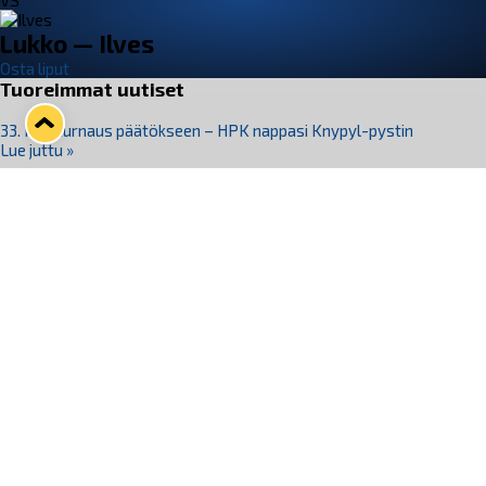
VS
Lukko — Ilves
Osta liput
Tuoreimmat uutiset
33. Pitsiturnaus päätökseen – HPK nappasi Knypyl-pystin
Lue juttu »
Otteluliput juhlakaudelle 26–27 nyt myynnissä!
Lue juttu »
Kiekko-Espoo voittaa historian ensimmäisen naisten
Pitsiturnauksen
Lue juttu »
Pitsiturnauksen päiväliput on loppuunmyyty – Pitsitunnelmaan
pääset myös Marina Vistan terassilla
Lue juttu »
Lukko ja pirkanmaalainen vaatevalmistaja Nousu yhteistyöhön
Lue juttu »
Seuraa Lukkoa somessa