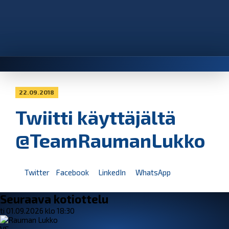
22.09.2018
Twiitti käyttäjältä
@TeamRaumanLukko
Twitter
Facebook
LinkedIn
WhatsApp
Seuraava kotiottelu
ti 01.09.2026 klo 18:30