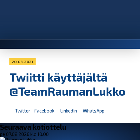
20.03.2021
Twiitti käyttäjältä
@TeamRaumanLukko
Twitter
Facebook
LinkedIn
WhatsApp
Seuraava kotiottelu
pe 07.08.2026 klo 10:00