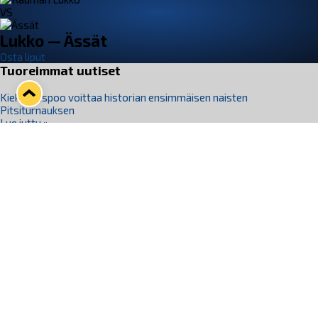
VS
Lukko — Ässät
Osta liput
Tuoreimmat uutiset
Kiekko-Espoo voittaa historian ensimmäisen naisten
Pitsiturnauksen
Lue juttu »
Pitsiturnauksen päiväliput on loppuunmyyty – Pitsitunnelmaan
pääset myös Marina Vistan terassilla
Lue juttu »
Lukko ja pirkanmaalainen vaatevalmistaja Nousu yhteistyöhön
Lue juttu »
Aapo Vanninen Nuorten Leijonien mukana
Lue juttu »
Rauman Lukko Oy on ostanut Marina Vista Oy:n liiketoiminnan
Raumalta
Lue juttu »