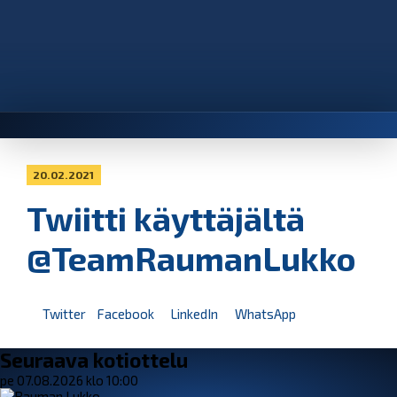
20.02.2021
Twiitti käyttäjältä
@TeamRaumanLukko
Twitter
Facebook
LinkedIn
WhatsApp
Seuraava kotiottelu
pe 07.08.2026 klo 10:00