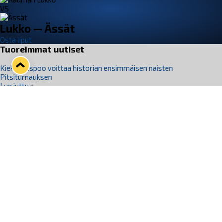
VS
Lukko — Ässät
Osta liput
Tuoreimmat uutiset
Kiekko-Espoo voittaa historian ensimmäisen naisten
Pitsiturnauksen
Lue juttu »
Pitsiturnauksen päiväliput on loppuunmyyty – Pitsitunnelmaan
pääset myös Marina Vistan terassilla
Lue juttu »
Lukko ja pirkanmaalainen vaatevalmistaja Nousu yhteistyöhön
Lue juttu »
Aapo Vanninen Nuorten Leijonien mukana
Lue juttu »
Rauman Lukko Oy on ostanut Marina Vista Oy:n liiketoiminnan
Raumalta
Lue juttu »