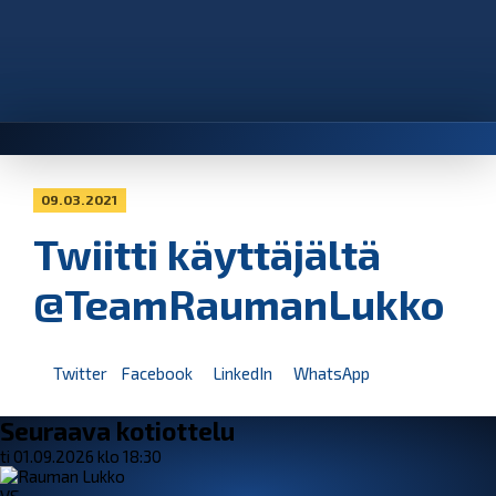
09.03.2021
Twiitti käyttäjältä
@TeamRaumanLukko
Twitter
Facebook
LinkedIn
WhatsApp
Seuraava kotiottelu
ti 01.09.2026 klo 18:30