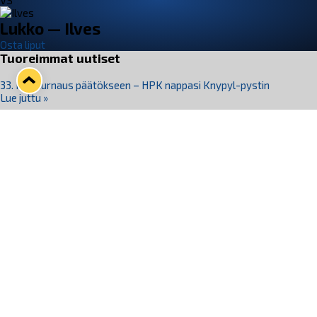
VS
Lukko — Ilves
Osta liput
Tuoreimmat uutiset
33. Pitsiturnaus päätökseen – HPK nappasi Knypyl-pystin
Lue juttu »
Otteluliput juhlakaudelle 26–27 nyt myynnissä!
Lue juttu »
Kiekko-Espoo voittaa historian ensimmäisen naisten
Pitsiturnauksen
Lue juttu »
Pitsiturnauksen päiväliput on loppuunmyyty – Pitsitunnelmaan
pääset myös Marina Vistan terassilla
Lue juttu »
Lukko ja pirkanmaalainen vaatevalmistaja Nousu yhteistyöhön
Lue juttu »
Seuraa Lukkoa somessa