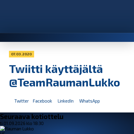
07.03.2020
Twiitti käyttäjältä
@TeamRaumanLukko
Twitter
Facebook
LinkedIn
WhatsApp
Seuraava kotiottelu
ti 01.09.2026 klo 18:30