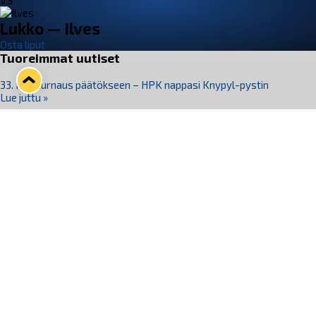
VS
Lukko — Ilves
Osta liput
Tuoreimmat uutiset
33. Pitsiturnaus päätökseen – HPK nappasi Knypyl-pystin
Lue juttu »
Otteluliput juhlakaudelle 26–27 nyt myynnissä!
Lue juttu »
Kiekko-Espoo voittaa historian ensimmäisen naisten
Pitsiturnauksen
Lue juttu »
Pitsiturnauksen päiväliput on loppuunmyyty – Pitsitunnelmaan
pääset myös Marina Vistan terassilla
Lue juttu »
Lukko ja pirkanmaalainen vaatevalmistaja Nousu yhteistyöhön
Lue juttu »
Seuraa Lukkoa somessa