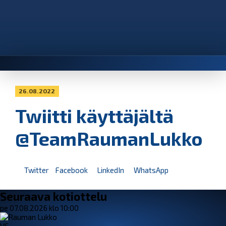
26.08.2022
Twiitti käyttäjältä
@TeamRaumanLukko
Twitter
Facebook
LinkedIn
WhatsApp
Seuraava kotiottelu
pe 07.08.2026 klo 10:00