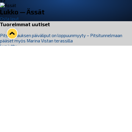
VS
Lukko — Ässät
Osta liput
Tuoreimmat uutiset
Pitsiturnauksen päiväliput on loppuunmyyty – Pitsitunnelmaan
pääset myös Marina Vistan terassilla
Lue juttu »
Lukko ja pirkanmaalainen vaatevalmistaja Nousu yhteistyöhön
Lue juttu »
Aapo Vanninen Nuorten Leijonien mukana
Lue juttu »
Rauman Lukko Oy on ostanut Marina Vista Oy:n liiketoiminnan
Raumalta
Lue juttu »
Varausviikonloppu oli kiireinen Jakub Florisille
Lue juttu »
Seuraa Lukkoa somessa