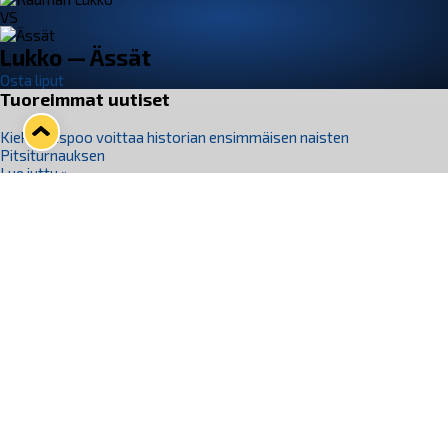
VS
Lukko — Ässät
Osta liput
Tuoreimmat uutiset
Kiekko-Espoo voittaa historian ensimmäisen naisten
Pitsiturnauksen
Lue juttu »
Pitsiturnauksen päiväliput on loppuunmyyty – Pitsitunnelmaan
pääset myös Marina Vistan terassilla
Lue juttu »
Lukko ja pirkanmaalainen vaatevalmistaja Nousu yhteistyöhön
Lue juttu »
Aapo Vanninen Nuorten Leijonien mukana
Lue juttu »
Rauman Lukko Oy on ostanut Marina Vista Oy:n liiketoiminnan
Raumalta
Lue juttu »