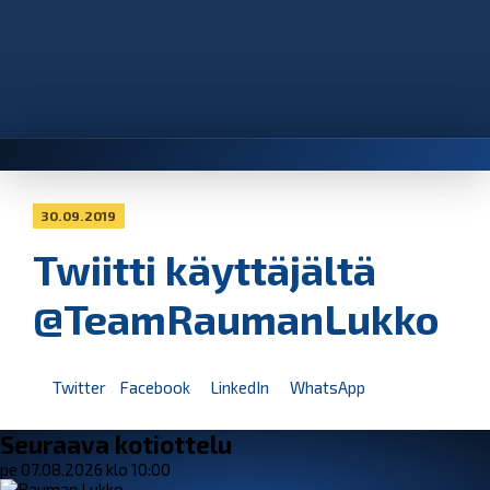
30.09.2019
Twiitti käyttäjältä
@TeamRaumanLukko
Twitter
Facebook
LinkedIn
WhatsApp
Seuraava kotiottelu
pe 07.08.2026 klo 10:00