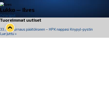
VS
Lukko — Ilves
Osta liput
Tuoreimmat uutiset
33. Pitsiturnaus päätökseen – HPK nappasi Knypyl-pystin
Lue juttu »
Otteluliput juhlakaudelle 26–27 nyt myynnissä!
Lue juttu »
Kiekko-Espoo voittaa historian ensimmäisen naisten
Pitsiturnauksen
Lue juttu »
Pitsiturnauksen päiväliput on loppuunmyyty – Pitsitunnelmaan
pääset myös Marina Vistan terassilla
Lue juttu »
Lukko ja pirkanmaalainen vaatevalmistaja Nousu yhteistyöhön
Lue juttu »
Seuraa Lukkoa somessa