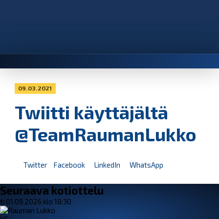
09.03.2021
Twiitti käyttäjältä
@TeamRaumanLukko
Twitter
Facebook
LinkedIn
WhatsApp
Seuraava kotiottelu
ti 01.09.2026 klo 18:30