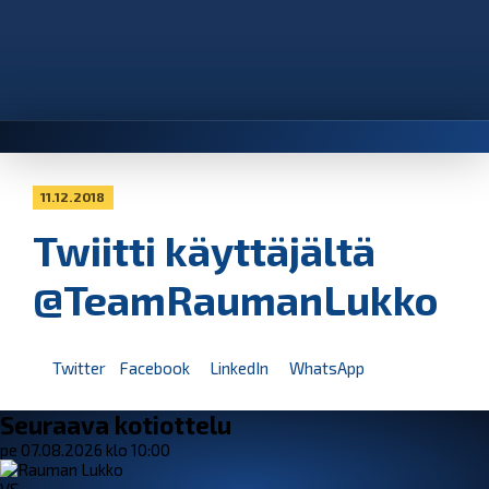
11.12.2018
Twiitti käyttäjältä
@TeamRaumanLukko
Twitter
Facebook
LinkedIn
WhatsApp
Seuraava kotiottelu
pe 07.08.2026 klo 10:00