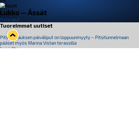
VS
Lukko — Ässät
Osta liput
Tuoreimmat uutiset
Pitsiturnauksen päiväliput on loppuunmyyty – Pitsitunnelmaan
pääset myös Marina Vistan terassilla
Lue juttu »
Lukko ja pirkanmaalainen vaatevalmistaja Nousu yhteistyöhön
Lue juttu »
Aapo Vanninen Nuorten Leijonien mukana
Lue juttu »
Rauman Lukko Oy on ostanut Marina Vista Oy:n liiketoiminnan
Raumalta
Lue juttu »
Varausviikonloppu oli kiireinen Jakub Florisille
Lue juttu »
Seuraa Lukkoa somessa