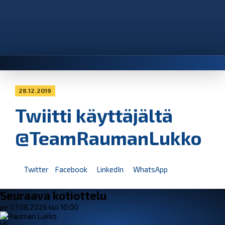
28.12.2019
Twiitti käyttäjältä
@TeamRaumanLukko
Twitter
Facebook
LinkedIn
WhatsApp
Seuraava kotiottelu
pe 07.08.2026 klo 10:00