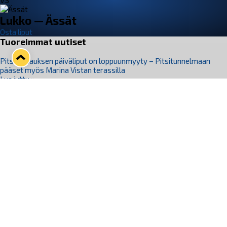
VS
Lukko — Ässät
Osta liput
Tuoreimmat uutiset
Pitsiturnauksen päiväliput on loppuunmyyty – Pitsitunnelmaan
pääset myös Marina Vistan terassilla
Lue juttu »
Lukko ja pirkanmaalainen vaatevalmistaja Nousu yhteistyöhön
Lue juttu »
Aapo Vanninen Nuorten Leijonien mukana
Lue juttu »
Rauman Lukko Oy on ostanut Marina Vista Oy:n liiketoiminnan
Raumalta
Lue juttu »
Varausviikonloppu oli kiireinen Jakub Florisille
Lue juttu »
Seuraa Lukkoa somessa