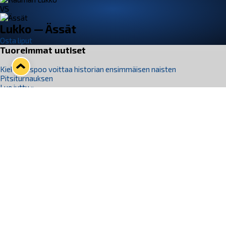
VS
Lukko — Ässät
Osta liput
Tuoreimmat uutiset
Kiekko-Espoo voittaa historian ensimmäisen naisten
Pitsiturnauksen
Lue juttu »
Pitsiturnauksen päiväliput on loppuunmyyty – Pitsitunnelmaan
pääset myös Marina Vistan terassilla
Lue juttu »
Lukko ja pirkanmaalainen vaatevalmistaja Nousu yhteistyöhön
Lue juttu »
Aapo Vanninen Nuorten Leijonien mukana
Lue juttu »
Rauman Lukko Oy on ostanut Marina Vista Oy:n liiketoiminnan
Raumalta
Lue juttu »