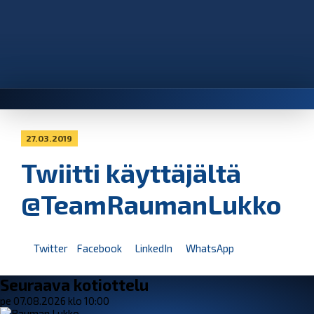
27.03.2019
Twiitti käyttäjältä
@TeamRaumanLukko
Twitter
Facebook
LinkedIn
WhatsApp
Seuraava kotiottelu
pe 07.08.2026 klo 10:00