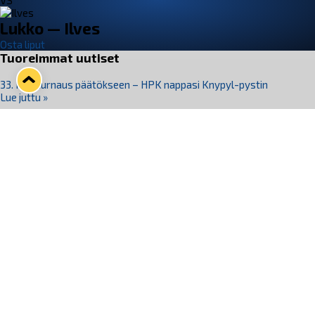
VS
Lukko — Ilves
Osta liput
Tuoreimmat uutiset
33. Pitsiturnaus päätökseen – HPK nappasi Knypyl-pystin
Lue juttu »
Otteluliput juhlakaudelle 26–27 nyt myynnissä!
Lue juttu »
Kiekko-Espoo voittaa historian ensimmäisen naisten
Pitsiturnauksen
Lue juttu »
Pitsiturnauksen päiväliput on loppuunmyyty – Pitsitunnelmaan
pääset myös Marina Vistan terassilla
Lue juttu »
Lukko ja pirkanmaalainen vaatevalmistaja Nousu yhteistyöhön
Lue juttu »
Seuraa Lukkoa somessa