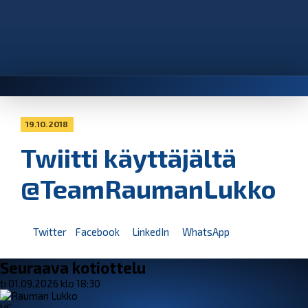
19.10.2018
Twiitti käyttäjältä
@TeamRaumanLukko
Twitter
Facebook
LinkedIn
WhatsApp
Seuraava kotiottelu
ti 01.09.2026 klo 18:30