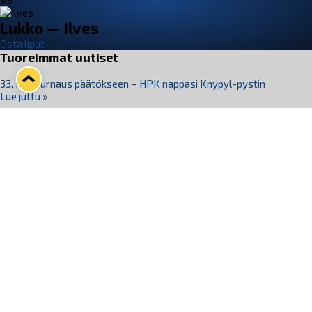
VS
Lukko — Ilves
Osta liput
Tuoreimmat uutiset
33. Pitsiturnaus päätökseen – HPK nappasi Knypyl-pystin
Lue juttu »
Otteluliput juhlakaudelle 26–27 nyt myynnissä!
Lue juttu »
Kiekko-Espoo voittaa historian ensimmäisen naisten
Pitsiturnauksen
Lue juttu »
Pitsiturnauksen päiväliput on loppuunmyyty – Pitsitunnelmaan
pääset myös Marina Vistan terassilla
Lue juttu »
Lukko ja pirkanmaalainen vaatevalmistaja Nousu yhteistyöhön
Lue juttu »
Seuraa Lukkoa somessa