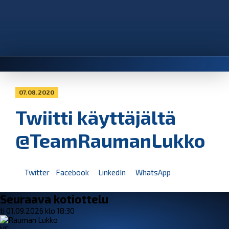
07.08.2020
Twiitti käyttäjältä
@TeamRaumanLukko
Twitter
Facebook
LinkedIn
WhatsApp
Seuraava kotiottelu
ti 01.09.2026 klo 18:30