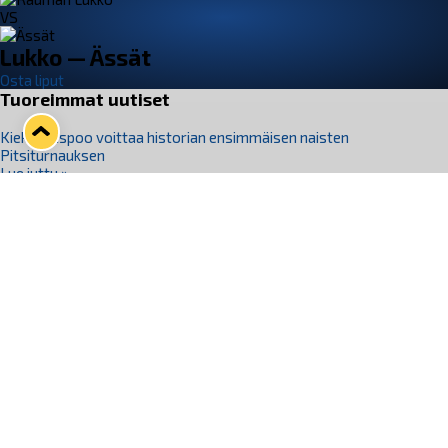
VS
Lukko — Ässät
Osta liput
Tuoreimmat uutiset
Kiekko-Espoo voittaa historian ensimmäisen naisten
Pitsiturnauksen
Lue juttu »
Pitsiturnauksen päiväliput on loppuunmyyty – Pitsitunnelmaan
pääset myös Marina Vistan terassilla
Lue juttu »
Lukko ja pirkanmaalainen vaatevalmistaja Nousu yhteistyöhön
Lue juttu »
Aapo Vanninen Nuorten Leijonien mukana
Lue juttu »
Rauman Lukko Oy on ostanut Marina Vista Oy:n liiketoiminnan
Raumalta
Lue juttu »