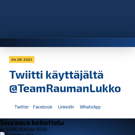
04.09.2021
Twiitti käyttäjältä
@TeamRaumanLukko
Twitter
Facebook
LinkedIn
WhatsApp
Seuraava kotiottelu
pe 07.08.2026 klo 10:00