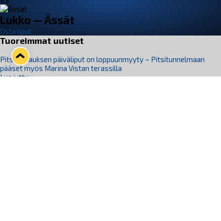
VS
Lukko — Ässät
Osta liput
Tuoreimmat uutiset
Pitsiturnauksen päiväliput on loppuunmyyty – Pitsitunnelmaan
pääset myös Marina Vistan terassilla
Lue juttu »
Lukko ja pirkanmaalainen vaatevalmistaja Nousu yhteistyöhön
Lue juttu »
Aapo Vanninen Nuorten Leijonien mukana
Lue juttu »
Rauman Lukko Oy on ostanut Marina Vista Oy:n liiketoiminnan
Raumalta
Lue juttu »
Varausviikonloppu oli kiireinen Jakub Florisille
Lue juttu »
Seuraa Lukkoa somessa