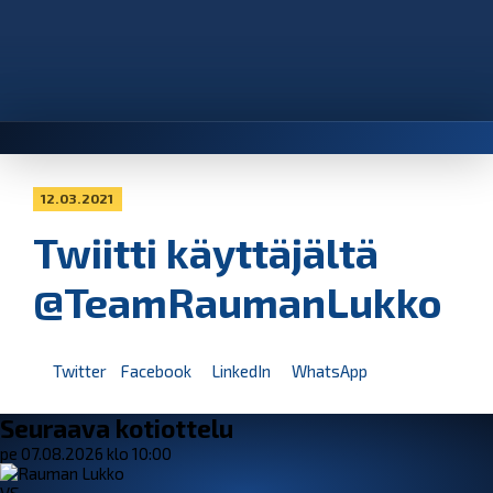
12.03.2021
Twiitti käyttäjältä
@TeamRaumanLukko
Twitter
Facebook
LinkedIn
WhatsApp
Seuraava kotiottelu
pe 07.08.2026 klo 10:00