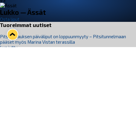
VS
Lukko — Ässät
Osta liput
Tuoreimmat uutiset
Pitsiturnauksen päiväliput on loppuunmyyty – Pitsitunnelmaan
pääset myös Marina Vistan terassilla
Lue juttu »
Lukko ja pirkanmaalainen vaatevalmistaja Nousu yhteistyöhön
Lue juttu »
Aapo Vanninen Nuorten Leijonien mukana
Lue juttu »
Rauman Lukko Oy on ostanut Marina Vista Oy:n liiketoiminnan
Raumalta
Lue juttu »
Varausviikonloppu oli kiireinen Jakub Florisille
Lue juttu »
Seuraa Lukkoa somessa