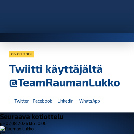
06.03.2019
Twiitti käyttäjältä
@TeamRaumanLukko
Twitter
Facebook
LinkedIn
WhatsApp
Seuraava kotiottelu
pe 07.08.2026 klo 10:00