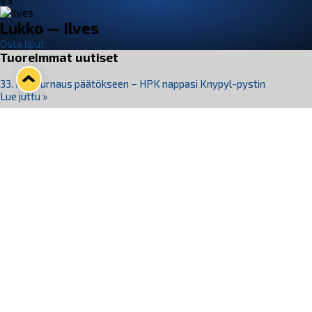
VS
Lukko — Ilves
Osta liput
Tuoreimmat uutiset
33. Pitsiturnaus päätökseen – HPK nappasi Knypyl-pystin
Lue juttu »
Otteluliput juhlakaudelle 26–27 nyt myynnissä!
Lue juttu »
Kiekko-Espoo voittaa historian ensimmäisen naisten
Pitsiturnauksen
Lue juttu »
Pitsiturnauksen päiväliput on loppuunmyyty – Pitsitunnelmaan
pääset myös Marina Vistan terassilla
Lue juttu »
Lukko ja pirkanmaalainen vaatevalmistaja Nousu yhteistyöhön
Lue juttu »
Seuraa Lukkoa somessa