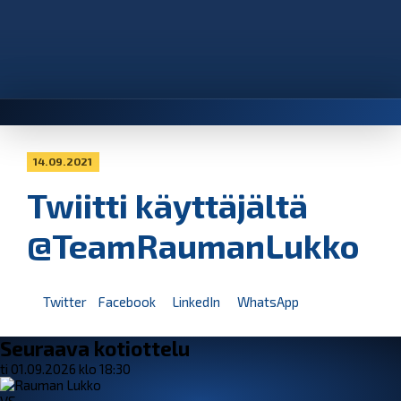
14.09.2021
Twiitti käyttäjältä
@TeamRaumanLukko
Twitter
Facebook
LinkedIn
WhatsApp
Seuraava kotiottelu
ti 01.09.2026 klo 18:30