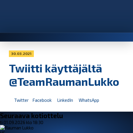
30.03.2021
Twiitti käyttäjältä
@TeamRaumanLukko
Twitter
Facebook
LinkedIn
WhatsApp
Seuraava kotiottelu
ti 01.09.2026 klo 18:30