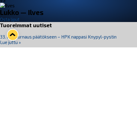
VS
Lukko — Ilves
Osta liput
Tuoreimmat uutiset
33. Pitsiturnaus päätökseen – HPK nappasi Knypyl-pystin
Lue juttu »
Otteluliput juhlakaudelle 26–27 nyt myynnissä!
Lue juttu »
Kiekko-Espoo voittaa historian ensimmäisen naisten
Pitsiturnauksen
Lue juttu »
Pitsiturnauksen päiväliput on loppuunmyyty – Pitsitunnelmaan
pääset myös Marina Vistan terassilla
Lue juttu »
Lukko ja pirkanmaalainen vaatevalmistaja Nousu yhteistyöhön
Lue juttu »
Seuraa Lukkoa somessa