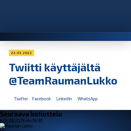
22.03.2022
Twiitti käyttäjältä
@TeamRaumanLukko
Twitter
Facebook
LinkedIn
WhatsApp
Seuraava kotiottelu
ti 01.09.2026 klo 18:30