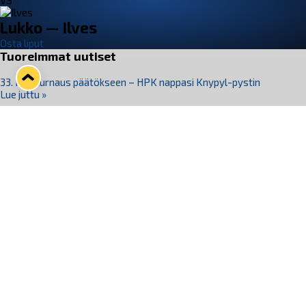
VS
Lukko — Ilves
Osta liput
Tuoreimmat uutiset
33. Pitsiturnaus päätökseen – HPK nappasi Knypyl-pystin
Lue juttu »
Otteluliput juhlakaudelle 26–27 nyt myynnissä!
Lue juttu »
Kiekko-Espoo voittaa historian ensimmäisen naisten
Pitsiturnauksen
Lue juttu »
Pitsiturnauksen päiväliput on loppuunmyyty – Pitsitunnelmaan
pääset myös Marina Vistan terassilla
Lue juttu »
Lukko ja pirkanmaalainen vaatevalmistaja Nousu yhteistyöhön
Lue juttu »
Seuraa Lukkoa somessa