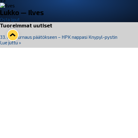
VS
Lukko — Ilves
Osta liput
Tuoreimmat uutiset
33. Pitsiturnaus päätökseen – HPK nappasi Knypyl-pystin
Lue juttu »
Otteluliput juhlakaudelle 26–27 nyt myynnissä!
Lue juttu »
Kiekko-Espoo voittaa historian ensimmäisen naisten
Pitsiturnauksen
Lue juttu »
Pitsiturnauksen päiväliput on loppuunmyyty – Pitsitunnelmaan
pääset myös Marina Vistan terassilla
Lue juttu »
Lukko ja pirkanmaalainen vaatevalmistaja Nousu yhteistyöhön
Lue juttu »
Seuraa Lukkoa somessa