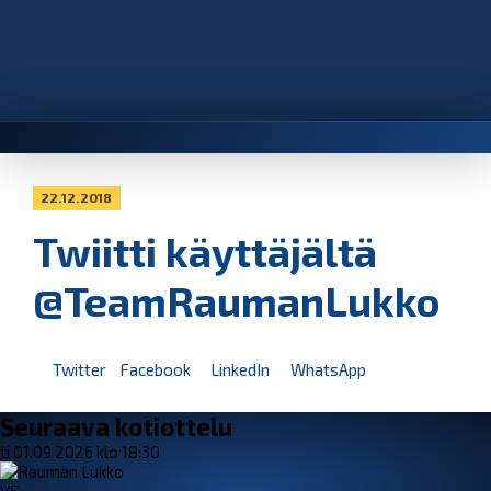
22.12.2018
Twiitti käyttäjältä
@TeamRaumanLukko
Twitter
Facebook
LinkedIn
WhatsApp
Seuraava kotiottelu
ti 01.09.2026 klo 18:30