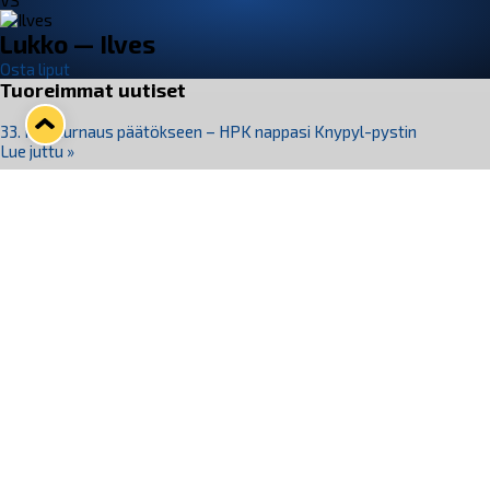
VS
Lukko — Ilves
Osta liput
Tuoreimmat uutiset
33. Pitsiturnaus päätökseen – HPK nappasi Knypyl-pystin
Lue juttu »
Otteluliput juhlakaudelle 26–27 nyt myynnissä!
Lue juttu »
Kiekko-Espoo voittaa historian ensimmäisen naisten
Pitsiturnauksen
Lue juttu »
Pitsiturnauksen päiväliput on loppuunmyyty – Pitsitunnelmaan
pääset myös Marina Vistan terassilla
Lue juttu »
Lukko ja pirkanmaalainen vaatevalmistaja Nousu yhteistyöhön
Lue juttu »
Seuraa Lukkoa somessa