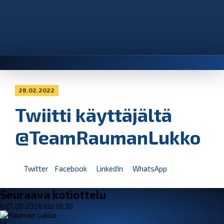
28.02.2022
Twiitti käyttäjältä
@TeamRaumanLukko
Twitter
Facebook
LinkedIn
WhatsApp
Seuraava kotiottelu
ti 01.09.2026 klo 18:30