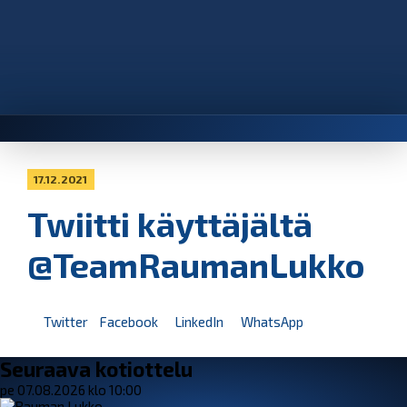
17.12.2021
Twiitti käyttäjältä
@TeamRaumanLukko
Twitter
Facebook
LinkedIn
WhatsApp
Seuraava kotiottelu
pe 07.08.2026 klo 10:00