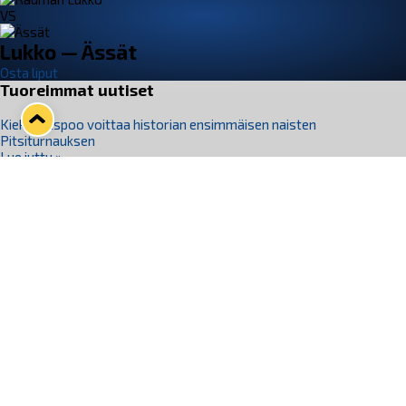
VS
Lukko — Ässät
Osta liput
Tuoreimmat uutiset
Kiekko-Espoo voittaa historian ensimmäisen naisten
Pitsiturnauksen
Lue juttu »
Pitsiturnauksen päiväliput on loppuunmyyty – Pitsitunnelmaan
pääset myös Marina Vistan terassilla
Lue juttu »
Lukko ja pirkanmaalainen vaatevalmistaja Nousu yhteistyöhön
Lue juttu »
Aapo Vanninen Nuorten Leijonien mukana
Lue juttu »
Rauman Lukko Oy on ostanut Marina Vista Oy:n liiketoiminnan
Raumalta
Lue juttu »