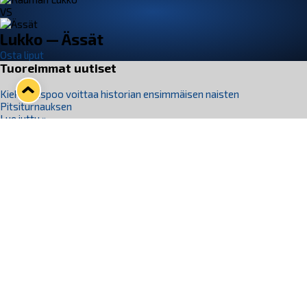
VS
Lukko — Ässät
Osta liput
Tuoreimmat uutiset
Kiekko-Espoo voittaa historian ensimmäisen naisten
Pitsiturnauksen
Lue juttu »
Pitsiturnauksen päiväliput on loppuunmyyty – Pitsitunnelmaan
pääset myös Marina Vistan terassilla
Lue juttu »
Lukko ja pirkanmaalainen vaatevalmistaja Nousu yhteistyöhön
Lue juttu »
Aapo Vanninen Nuorten Leijonien mukana
Lue juttu »
Rauman Lukko Oy on ostanut Marina Vista Oy:n liiketoiminnan
Raumalta
Lue juttu »