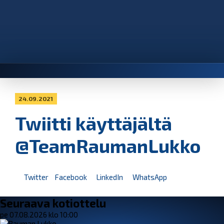
24.09.2021
Twiitti käyttäjältä
@TeamRaumanLukko
Twitter
Facebook
LinkedIn
WhatsApp
Seuraava kotiottelu
pe 07.08.2026 klo 10:00