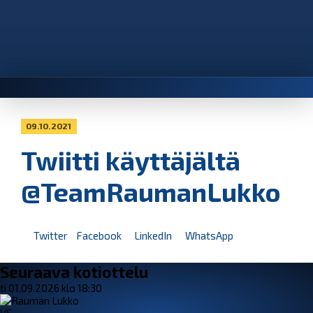
09.10.2021
Twiitti käyttäjältä
@TeamRaumanLukko
Twitter
Facebook
LinkedIn
WhatsApp
Seuraava kotiottelu
ti 01.09.2026 klo 18:30