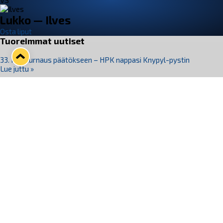
VS
Lukko — Ilves
Osta liput
Tuoreimmat uutiset
33. Pitsiturnaus päätökseen – HPK nappasi Knypyl-pystin
Lue juttu »
Otteluliput juhlakaudelle 26–27 nyt myynnissä!
Lue juttu »
Kiekko-Espoo voittaa historian ensimmäisen naisten
Pitsiturnauksen
Lue juttu »
Pitsiturnauksen päiväliput on loppuunmyyty – Pitsitunnelmaan
pääset myös Marina Vistan terassilla
Lue juttu »
Lukko ja pirkanmaalainen vaatevalmistaja Nousu yhteistyöhön
Lue juttu »
Seuraa Lukkoa somessa