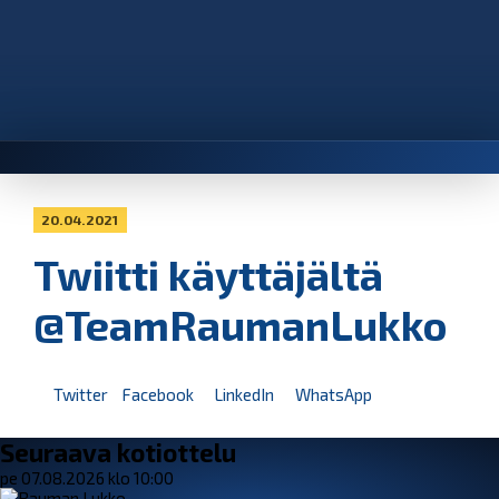
20.04.2021
Twiitti käyttäjältä
@TeamRaumanLukko
Twitter
Facebook
LinkedIn
WhatsApp
Seuraava kotiottelu
pe 07.08.2026 klo 10:00