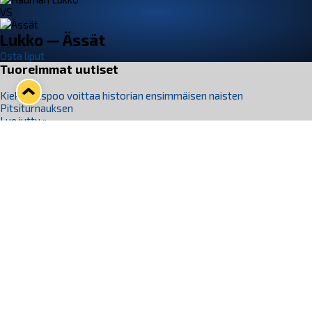
VS
Lukko — Ässät
Osta liput
Tuoreimmat uutiset
Kiekko-Espoo voittaa historian ensimmäisen naisten
Pitsiturnauksen
Lue juttu »
Pitsiturnauksen päiväliput on loppuunmyyty – Pitsitunnelmaan
pääset myös Marina Vistan terassilla
Lue juttu »
Lukko ja pirkanmaalainen vaatevalmistaja Nousu yhteistyöhön
Lue juttu »
Aapo Vanninen Nuorten Leijonien mukana
Lue juttu »
Rauman Lukko Oy on ostanut Marina Vista Oy:n liiketoiminnan
Raumalta
Lue juttu »