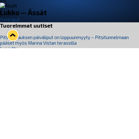
VS
Lukko — Ässät
Osta liput
Tuoreimmat uutiset
Pitsiturnauksen päiväliput on loppuunmyyty – Pitsitunnelmaan
pääset myös Marina Vistan terassilla
Lue juttu »
Lukko ja pirkanmaalainen vaatevalmistaja Nousu yhteistyöhön
Lue juttu »
Aapo Vanninen Nuorten Leijonien mukana
Lue juttu »
Rauman Lukko Oy on ostanut Marina Vista Oy:n liiketoiminnan
Raumalta
Lue juttu »
Varausviikonloppu oli kiireinen Jakub Florisille
Lue juttu »
Seuraa Lukkoa somessa