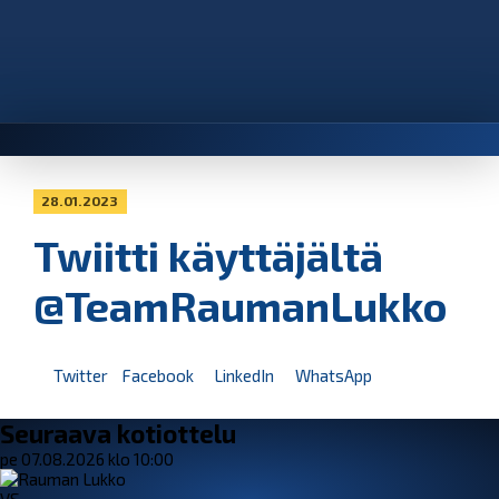
28.01.2023
Twiitti käyttäjältä
@TeamRaumanLukko
Twitter
Facebook
LinkedIn
WhatsApp
Seuraava kotiottelu
pe 07.08.2026 klo 10:00