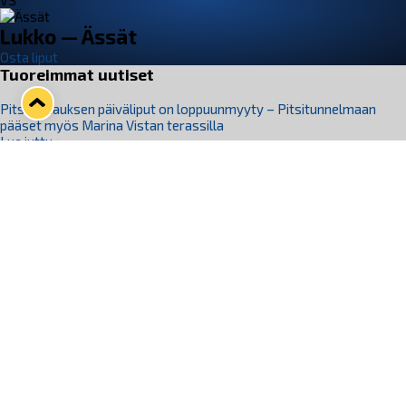
VS
Lukko — Ässät
Osta liput
Tuoreimmat uutiset
Pitsiturnauksen päiväliput on loppuunmyyty – Pitsitunnelmaan
pääset myös Marina Vistan terassilla
Lue juttu »
Lukko ja pirkanmaalainen vaatevalmistaja Nousu yhteistyöhön
Lue juttu »
Aapo Vanninen Nuorten Leijonien mukana
Lue juttu »
Rauman Lukko Oy on ostanut Marina Vista Oy:n liiketoiminnan
Raumalta
Lue juttu »
Varausviikonloppu oli kiireinen Jakub Florisille
Lue juttu »
Seuraa Lukkoa somessa