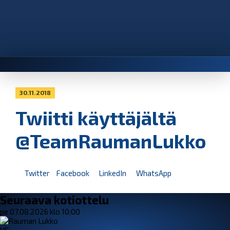
30.11.2018
Twiitti käyttäjältä
@TeamRaumanLukko
Twitter
Facebook
LinkedIn
WhatsApp
Seuraava kotiottelu
pe 07.08.2026 klo 10:00