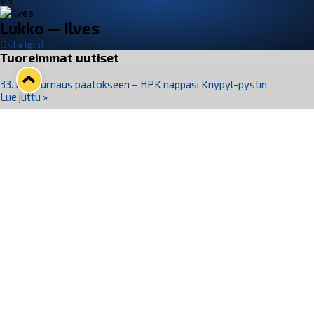
VS
Lukko — Ilves
Osta liput
Tuoreimmat uutiset
33. Pitsiturnaus päätökseen – HPK nappasi Knypyl-pystin
Lue juttu »
Otteluliput juhlakaudelle 26–27 nyt myynnissä!
Lue juttu »
Kiekko-Espoo voittaa historian ensimmäisen naisten
Pitsiturnauksen
Lue juttu »
Pitsiturnauksen päiväliput on loppuunmyyty – Pitsitunnelmaan
pääset myös Marina Vistan terassilla
Lue juttu »
Lukko ja pirkanmaalainen vaatevalmistaja Nousu yhteistyöhön
Lue juttu »
Seuraa Lukkoa somessa