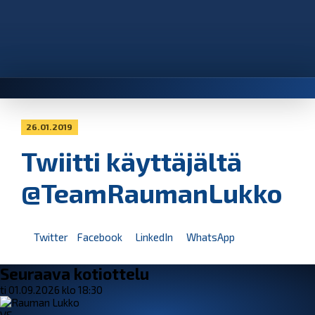
26.01.2019
Twiitti käyttäjältä
@TeamRaumanLukko
Twitter
Facebook
LinkedIn
WhatsApp
Seuraava kotiottelu
ti 01.09.2026 klo 18:30