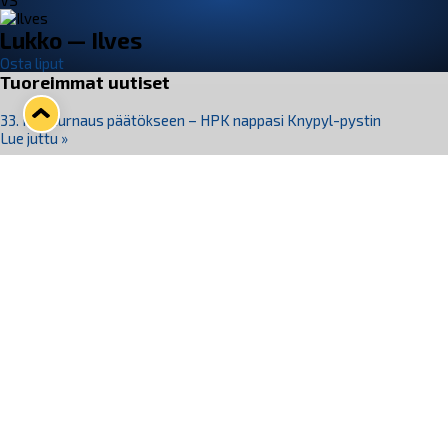
VS
Lukko — Ilves
Osta liput
Tuoreimmat uutiset
33. Pitsiturnaus päätökseen – HPK nappasi Knypyl-pystin
Lue juttu »
Otteluliput juhlakaudelle 26–27 nyt myynnissä!
Lue juttu »
Kiekko-Espoo voittaa historian ensimmäisen naisten
Pitsiturnauksen
Lue juttu »
Pitsiturnauksen päiväliput on loppuunmyyty – Pitsitunnelmaan
pääset myös Marina Vistan terassilla
Lue juttu »
Lukko ja pirkanmaalainen vaatevalmistaja Nousu yhteistyöhön
Lue juttu »
Seuraa Lukkoa somessa