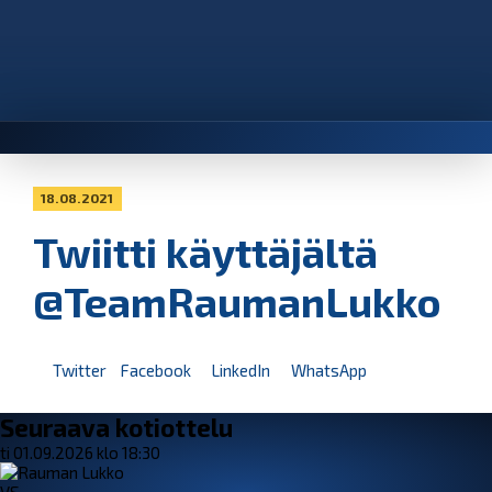
18.08.2021
Twiitti käyttäjältä
@TeamRaumanLukko
Twitter
Facebook
LinkedIn
WhatsApp
Seuraava kotiottelu
ti 01.09.2026 klo 18:30