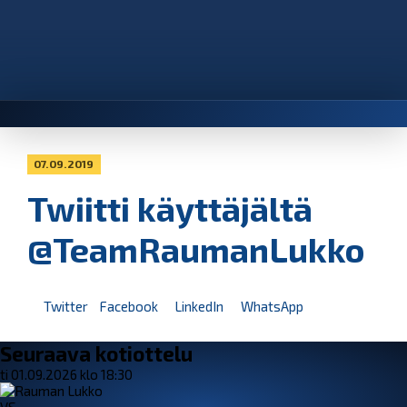
07.09.2019
Twiitti käyttäjältä
@TeamRaumanLukko
Twitter
Facebook
LinkedIn
WhatsApp
Seuraava kotiottelu
ti 01.09.2026 klo 18:30