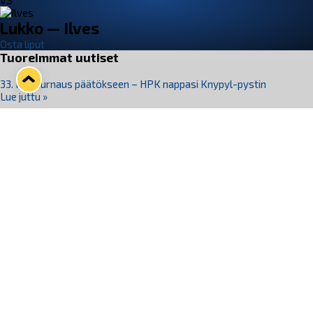
VS
Lukko — Ilves
Osta liput
Tuoreimmat uutiset
33. Pitsiturnaus päätökseen – HPK nappasi Knypyl-pystin
Lue juttu »
Otteluliput juhlakaudelle 26–27 nyt myynnissä!
Lue juttu »
Kiekko-Espoo voittaa historian ensimmäisen naisten
Pitsiturnauksen
Lue juttu »
Pitsiturnauksen päiväliput on loppuunmyyty – Pitsitunnelmaan
pääset myös Marina Vistan terassilla
Lue juttu »
Lukko ja pirkanmaalainen vaatevalmistaja Nousu yhteistyöhön
Lue juttu »
Seuraa Lukkoa somessa