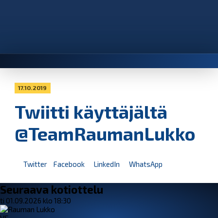
17.10.2019
Twiitti käyttäjältä
@TeamRaumanLukko
Twitter
Facebook
LinkedIn
WhatsApp
Seuraava kotiottelu
ti 01.09.2026 klo 18:30