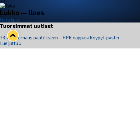
VS
Lukko — Ilves
Osta liput
Tuoreimmat uutiset
33. Pitsiturnaus päätökseen – HPK nappasi Knypyl-pystin
Lue juttu »
Otteluliput juhlakaudelle 26–27 nyt myynnissä!
Lue juttu »
Kiekko-Espoo voittaa historian ensimmäisen naisten
Pitsiturnauksen
Lue juttu »
Pitsiturnauksen päiväliput on loppuunmyyty – Pitsitunnelmaan
pääset myös Marina Vistan terassilla
Lue juttu »
Lukko ja pirkanmaalainen vaatevalmistaja Nousu yhteistyöhön
Lue juttu »
Seuraa Lukkoa somessa