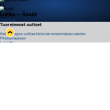
VS
Lukko — Ässät
Osta liput
Tuoreimmat uutiset
Kiekko-Espoo voittaa historian ensimmäisen naisten
Pitsiturnauksen
Lue juttu »
Pitsiturnauksen päiväliput on loppuunmyyty – Pitsitunnelmaan
pääset myös Marina Vistan terassilla
Lue juttu »
Lukko ja pirkanmaalainen vaatevalmistaja Nousu yhteistyöhön
Lue juttu »
Aapo Vanninen Nuorten Leijonien mukana
Lue juttu »
Rauman Lukko Oy on ostanut Marina Vista Oy:n liiketoiminnan
Raumalta
Lue juttu »