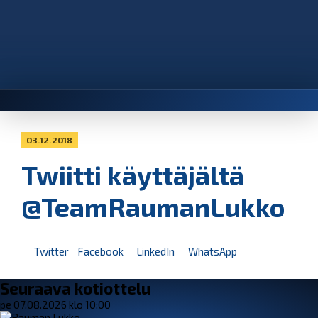
03.12.2018
Twiitti käyttäjältä
@TeamRaumanLukko
Twitter
Facebook
LinkedIn
WhatsApp
Seuraava kotiottelu
pe 07.08.2026 klo 10:00