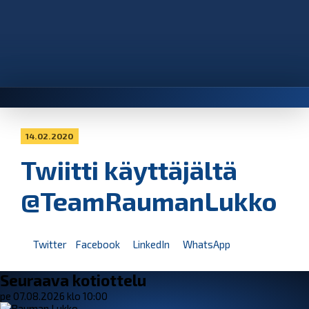
14.02.2020
Twiitti käyttäjältä
@TeamRaumanLukko
Twitter
Facebook
LinkedIn
WhatsApp
Seuraava kotiottelu
pe 07.08.2026 klo 10:00