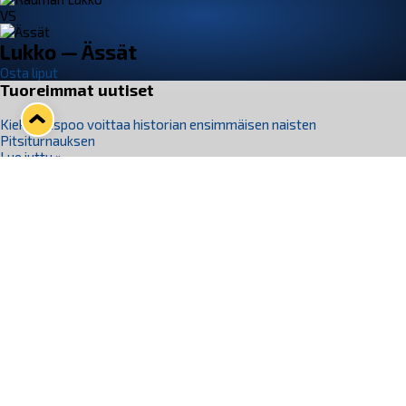
VS
Lukko — Ässät
Osta liput
Tuoreimmat uutiset
Kiekko-Espoo voittaa historian ensimmäisen naisten
Pitsiturnauksen
Lue juttu »
Pitsiturnauksen päiväliput on loppuunmyyty – Pitsitunnelmaan
pääset myös Marina Vistan terassilla
Lue juttu »
Lukko ja pirkanmaalainen vaatevalmistaja Nousu yhteistyöhön
Lue juttu »
Aapo Vanninen Nuorten Leijonien mukana
Lue juttu »
Rauman Lukko Oy on ostanut Marina Vista Oy:n liiketoiminnan
Raumalta
Lue juttu »