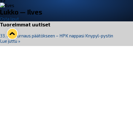
VS
Lukko — Ilves
Osta liput
Tuoreimmat uutiset
33. Pitsiturnaus päätökseen – HPK nappasi Knypyl-pystin
Lue juttu »
Otteluliput juhlakaudelle 26–27 nyt myynnissä!
Lue juttu »
Kiekko-Espoo voittaa historian ensimmäisen naisten
Pitsiturnauksen
Lue juttu »
Pitsiturnauksen päiväliput on loppuunmyyty – Pitsitunnelmaan
pääset myös Marina Vistan terassilla
Lue juttu »
Lukko ja pirkanmaalainen vaatevalmistaja Nousu yhteistyöhön
Lue juttu »
Seuraa Lukkoa somessa