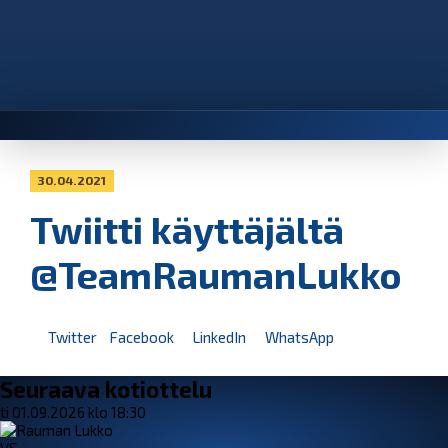
30.04.2021
Twiitti käyttäjältä
@TeamRaumanLukko
Twitter
Facebook
LinkedIn
WhatsApp
Seuraava kotiottelu
ti 01.09.2026 klo 18:30