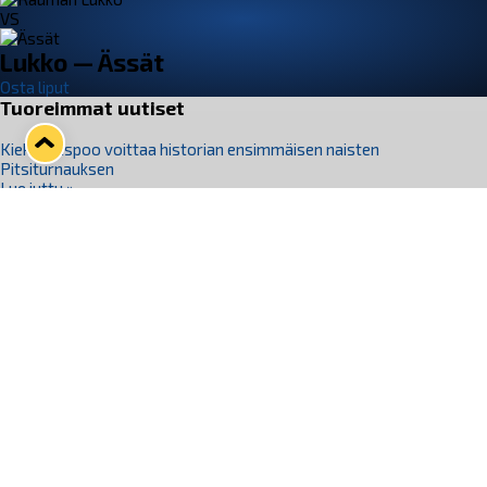
VS
Lukko — Ässät
Osta liput
Tuoreimmat uutiset
Kiekko-Espoo voittaa historian ensimmäisen naisten
Pitsiturnauksen
Lue juttu »
Pitsiturnauksen päiväliput on loppuunmyyty – Pitsitunnelmaan
pääset myös Marina Vistan terassilla
Lue juttu »
Lukko ja pirkanmaalainen vaatevalmistaja Nousu yhteistyöhön
Lue juttu »
Aapo Vanninen Nuorten Leijonien mukana
Lue juttu »
Rauman Lukko Oy on ostanut Marina Vista Oy:n liiketoiminnan
Raumalta
Lue juttu »