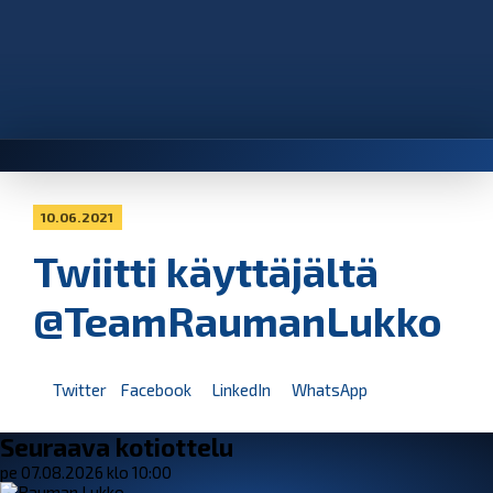
10.06.2021
Twiitti käyttäjältä
@TeamRaumanLukko
Twitter
Facebook
LinkedIn
WhatsApp
Seuraava kotiottelu
pe 07.08.2026 klo 10:00