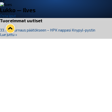
VS
Lukko — Ilves
Osta liput
Tuoreimmat uutiset
33. Pitsiturnaus päätökseen – HPK nappasi Knypyl-pystin
Lue juttu »
Otteluliput juhlakaudelle 26–27 nyt myynnissä!
Lue juttu »
Kiekko-Espoo voittaa historian ensimmäisen naisten
Pitsiturnauksen
Lue juttu »
Pitsiturnauksen päiväliput on loppuunmyyty – Pitsitunnelmaan
pääset myös Marina Vistan terassilla
Lue juttu »
Lukko ja pirkanmaalainen vaatevalmistaja Nousu yhteistyöhön
Lue juttu »
Seuraa Lukkoa somessa