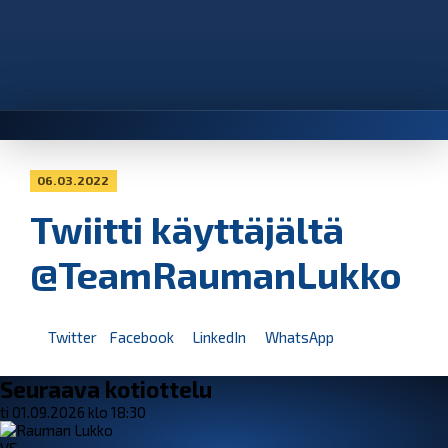
06.03.2022
Twiitti käyttäjältä
@TeamRaumanLukko
Twitter
Facebook
LinkedIn
WhatsApp
Seuraava kotiottelu
ti 01.09.2026 klo 18:30