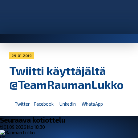
29.01.2019
Twiitti käyttäjältä
@TeamRaumanLukko
Twitter
Facebook
LinkedIn
WhatsApp
Seuraava kotiottelu
ti 01.09.2026 klo 18:30