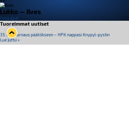
VS
Lukko — Ilves
Osta liput
Tuoreimmat uutiset
33. Pitsiturnaus päätökseen – HPK nappasi Knypyl-pystin
Lue juttu »
Otteluliput juhlakaudelle 26–27 nyt myynnissä!
Lue juttu »
Kiekko-Espoo voittaa historian ensimmäisen naisten
Pitsiturnauksen
Lue juttu »
Pitsiturnauksen päiväliput on loppuunmyyty – Pitsitunnelmaan
pääset myös Marina Vistan terassilla
Lue juttu »
Lukko ja pirkanmaalainen vaatevalmistaja Nousu yhteistyöhön
Lue juttu »
Seuraa Lukkoa somessa