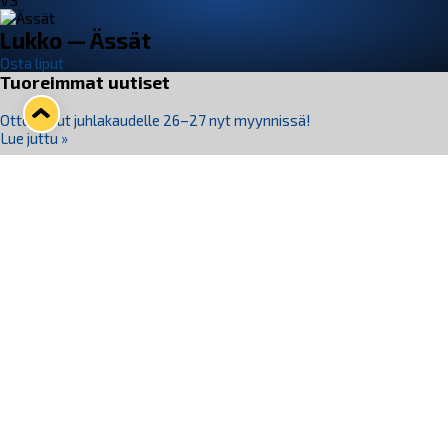
VS
Lukko — Ässät
Osta liput
Tuoreimmat uutiset
Otteluliput juhlakaudelle 26–27 nyt myynnissä!
Lue juttu »
Kiekko-Espoo voittaa historian ensimmäisen naisten
Pitsiturnauksen
Lue juttu »
Pitsiturnauksen päiväliput on loppuunmyyty – Pitsitunnelmaan
pääset myös Marina Vistan terassilla
Lue juttu »
Lukko ja pirkanmaalainen vaatevalmistaja Nousu yhteistyöhön
Lue juttu »
Aapo Vanninen Nuorten Leijonien mukana
Lue juttu »
Seuraa Lukkoa somessa