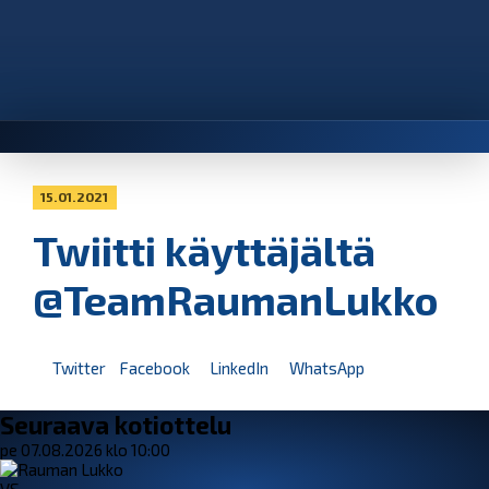
15.01.2021
Twiitti käyttäjältä
@TeamRaumanLukko
Twitter
Facebook
LinkedIn
WhatsApp
Seuraava kotiottelu
pe 07.08.2026 klo 10:00