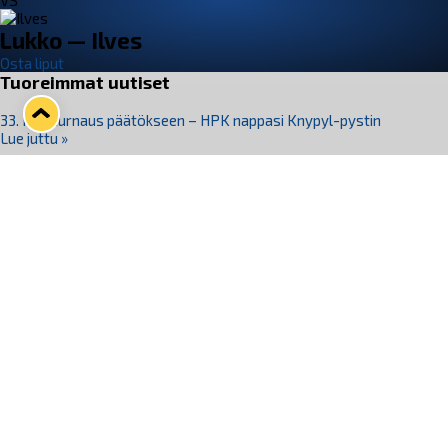
VS
Lukko — Ilves
Osta liput
Tuoreimmat uutiset
33. Pitsiturnaus päätökseen – HPK nappasi Knypyl-pystin
Lue juttu »
Otteluliput juhlakaudelle 26–27 nyt myynnissä!
Lue juttu »
Kiekko-Espoo voittaa historian ensimmäisen naisten
Pitsiturnauksen
Lue juttu »
Pitsiturnauksen päiväliput on loppuunmyyty – Pitsitunnelmaan
pääset myös Marina Vistan terassilla
Lue juttu »
Lukko ja pirkanmaalainen vaatevalmistaja Nousu yhteistyöhön
Lue juttu »
Seuraa Lukkoa somessa