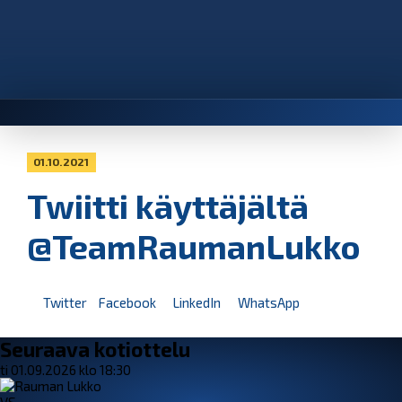
01.10.2021
Twiitti käyttäjältä
@TeamRaumanLukko
Twitter
Facebook
LinkedIn
WhatsApp
Seuraava kotiottelu
ti 01.09.2026 klo 18:30